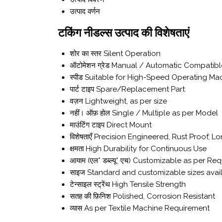
उत्पाद वर्णन
टकिंग नीडल्स उत्पाद की विशेषताएं
शोर का स्तर
Silent Operation
ऑटोमेशन ग्रेड
Manual / Automatic Compatibl
स्पीड
Suitable for High-Speed Operating Ma
पार्ट टाइप
Spare/Replacement Part
वज़न
Lightweight, as per size
नहीं। ऑफ़ होल
Single / Multiple as per Model
माउंटिंग टाइप
Direct Mount
विशेषताएँ
Precision Engineered, Rust Proof, Lo
क्षमता
High Durability for Continuous Use
आयाम (एल* डब्ल्यू* एच)
Customizable as per Req
साइज
Standard and customizable sizes avai
टेन्साइल स्ट्रेंथ
High Tensile Strength
सतह की फ़िनिश
Polished, Corrosion Resistant
व्यास
As per Textile Machine Requirement