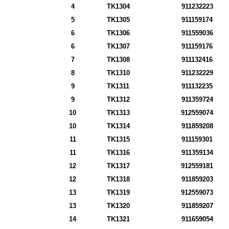
4
TK1304
911232223
5
TK1305
911159174
6
TK1306
911559036
6
TK1307
911159176
7
TK1308
911132416
8
TK1310
911232229
9
TK1311
911132235
9
TK1312
911359724
10
TK1313
912559074
10
TK1314
911859208
11
TK1315
911159301
11
TK1316
911359134
12
TK1317
912559181
12
TK1318
911859203
13
TK1319
912559073
13
TK1320
911859207
14
TK1321
911659054