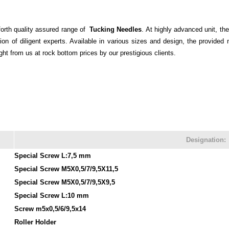
 forth quality assured range of
Tucking Needles
. At highly advanced unit, th
ion of diligent experts. Available in various sizes and design, the provided n
t from us at rock bottom prices by our prestigious clients.
Designation:
Special Screw L:7,5 mm
Special Screw M5X0,5/7/9,5X11,5
Special Screw M5X0,5/7/9,5X9,5
Special Screw L:10 mm
Screw m5x0,5/6/9,5x14
Roller Holder