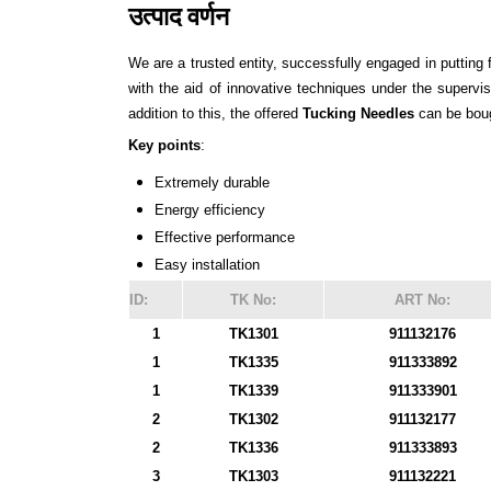
उत्पाद वर्णन
We are a trusted entity, successfully engaged in putting
with the aid of innovative techniques under the supervis
addition to this, the offered
Tucking Needles
can be bough
Key points
:
Extremely durable
Energy efficiency
Effective performance
Easy installation
ID:
TK No:
ART No:
1
TK1301
911132176
1
TK1335
911333892
1
TK1339
911333901
2
TK1302
911132177
2
TK1336
911333893
3
TK1303
911132221