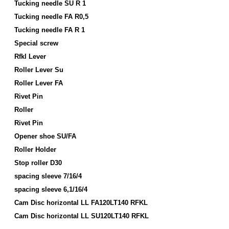
Tucking needle SU R 1
Tucking needle FA R0,5
Tucking needle FA R 1
Special screw
Rfkl Lever
Roller Lever Su
Roller Lever FA
Rivet Pin
Roller
Rivet Pin
Opener shoe SU/FA
Roller Holder
Stop roller D30
spacing sleeve 7/16/4
spacing sleeve 6,1/16/4
Cam Disc horizontal LL FA120LT140 RFKL
Cam Disc horizontal LL SU120LT140 RFKL