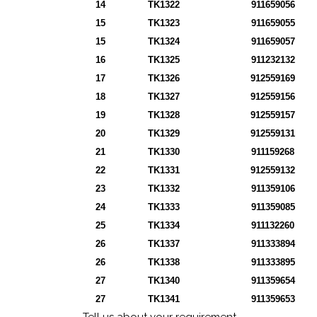
14
TK1322
911659056
15
TK1323
911659055
15
TK1324
911659057
16
TK1325
911232132
17
TK1326
912559169
18
TK1327
912559156
19
TK1328
912559157
20
TK1329
912559131
21
TK1330
911159268
22
TK1331
912559132
23
TK1332
911359106
24
TK1333
911359085
25
TK1334
911132260
26
TK1337
911333894
26
TK1338
911333895
27
TK1340
911359654
27
TK1341
911359653
Tell us about your requirement