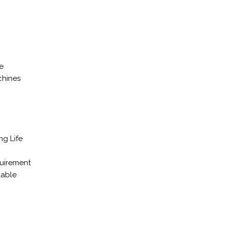
e
chines
ng Life
uirement
lable