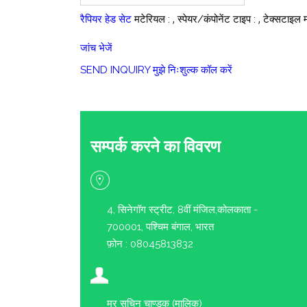
,
,
रैपियर हेड सेट
मटेरियल :
स्पेयर/कंपोनेंट टाइप :
टेक्सटाइल 
जांच भेजें
SEND INQUIRY
मुझे निःशुल्क कॉल करें
सम्पर्क करने का विवरण
4, सिनेगॉग स्ट्रीट, 8वीं मंजिल,कोलकाता -
700001
, पश्चिम बंगाल, भारत
फ़ोन :
08045813832
मर सचिन चाण्डक
(
मालिक
)