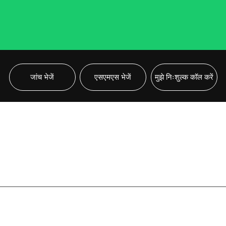
रेपिअर लूम
इलेक्ट्रॉनिक जैक्वार्ड
एयरजेट लूम पार्ट्स
नाम सेल्वेज लेखक जैक्वार्ड
जांच भेजें
एसएमएस भेजें
मुझे निःशुल्क कॉल करें
विक्टर और एडेल्फ़ी लूम स्पेयर पा
ड्राइव और मशीन ब्रेक
प्रोजेक्टाइल फीडर ड्राइव
ताला तोड़ना
प्रोजेक्टाइल गाइड ब्लॉक और फ्
प्रक्षेप्य भारोत्तोलक और खोलने
रंग चयनकर्ता
प्रक्षेप्य फीडर एमएस