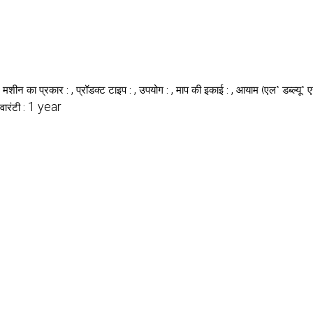
,
,
,
,
 मशीन का प्रकार :
प्रॉडक्ट टाइप :
उपयोग :
माप की इकाई :
आयाम (एल* डब्ल्यू* 
1 year
वारंटी :