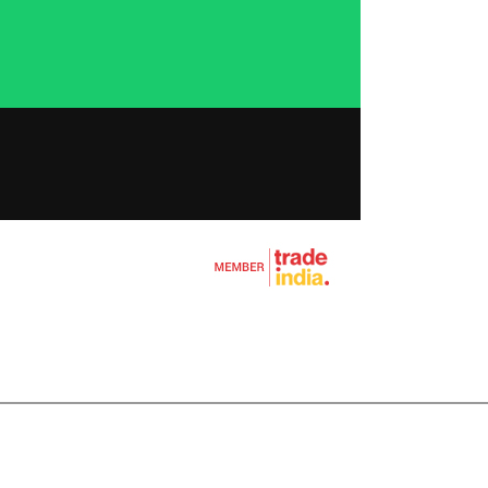
र्ट्स
रंट गाइड इंसर्ट
 वाला