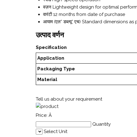
वज़न
Lightweight design for optimal perfo
वारंटी
12 months from date of purchase
आयाम (एल* डब्ल्यू* एच)
Standard dimensions as p
उत्पाद वर्णन
Specification
Application
Packaging Type
Material
Tell us about your requirement
Price:
Â
Quantity
Select Unit