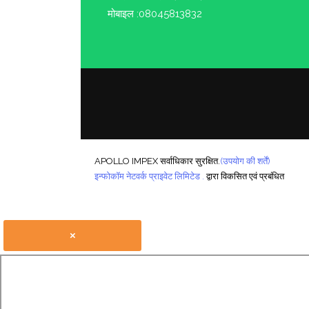
मोबाइल :
08045813832
APOLLO IMPEX सर्वाधिकार सुरक्षित.
(उपयोग की शर्तें)
इन्फोकॉम नेटवर्क प्राइवेट लिमिटेड .
द्वारा विकसित एवं प्रबंधित
×