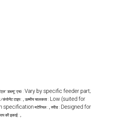
Vary by specific feeder part;
ल* डब्ल्यू* एच) :
,
Low (suited for
र/कंपोनेंट टाइप :
ऊष्मीय चालकता :
n specification
,
Designed for
मटेरियल :
स्पीड :
,
माप की इकाई :