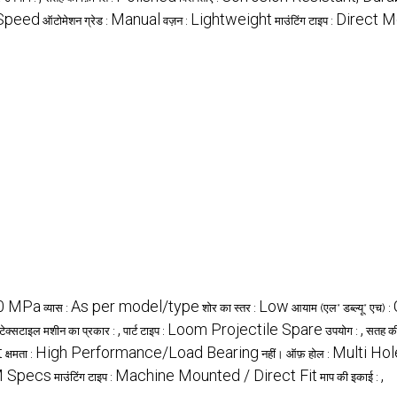
 Speed
Manual
Lightweight
Direct M
ऑटोमेशन ग्रेड :
वज़न :
माउंटिंग टाइप :
00 MPa
As per model/type
Low
व्यास :
शोर का स्तर :
आयाम (एल* डब्ल्यू* एच) :
,
Loom Projectile Spare
,
टेक्सटाइल मशीन का प्रकार :
पार्ट टाइप :
उपयोग :
सतह की
t
High Performance/Load Bearing
Multi Hol
क्षमता :
नहीं। ऑफ़ होल :
M Specs
Machine Mounted / Direct Fit
,
माउंटिंग टाइप :
माप की इकाई :