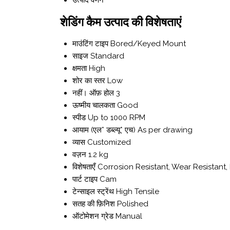
उत्पाद वर्णन
शेडिंग कैम उत्पाद की विशेषताएं
माउंटिंग टाइप
Bored/Keyed Mount
साइज
Standard
क्षमता
High
शोर का स्तर
Low
नहीं। ऑफ़ होल
3
ऊष्मीय चालकता
Good
स्पीड
Up to 1000 RPM
आयाम (एल* डब्ल्यू* एच)
As per drawing
व्यास
Customized
वज़न
1.2 kg
विशेषताएँ
Corrosion Resistant, Wear Resistant,
पार्ट टाइप
Cam
टेन्साइल स्ट्रेंथ
High Tensile
सतह की फ़िनिश
Polished
ऑटोमेशन ग्रेड
Manual