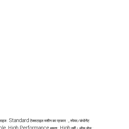
Standard
,
साइज :
टेक्सटाइल मशीन का प्रकार :
स्पेयर/कंपोनेंट
able, High Performance
High
क्षमता :
नहीं। ऑफ़ होल :