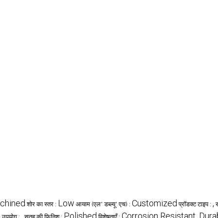
achined
Low
Customized
,
शोर का स्तर :
आयाम (एल* डब्ल्यू* एच) :
प्रॉडक्ट टाइप :
t
,
Polished
Corrosion Resistant, Dur
उपयोग :
सतह की फ़िनिश :
विशेषताएँ :