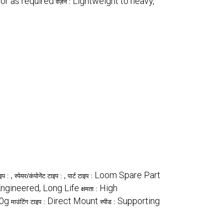
or as required
Lightweight to heavy,
वज़न :
,
,
Loom Spare Part
ाइप :
स्पेयर/कंपोनेंट टाइप :
पार्ट टाइप :
Engineered, Long Life
High
क्षमता :
70g
Direct Mount
Supporting
माउंटिंग टाइप :
स्पीड :