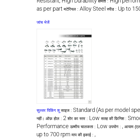
Resistant, High Durability
High perfor
क्षमता :
as per part
Alloy Steel
Up to 1
मटेरियल :
स्पीड :
जांच भेजें
Standard (As per model spec
सुल्जर पिकिंग शू
साइज :
2
Low
Smoo
नहीं। ऑफ़ होल :
शोर का स्तर :
सतह की फ़िनिश :
Performance
Low
,
ऊष्मीय चालकता :
उपयोग :
आयाम (एल*
up to 700 rpm
,
माप की इकाई :