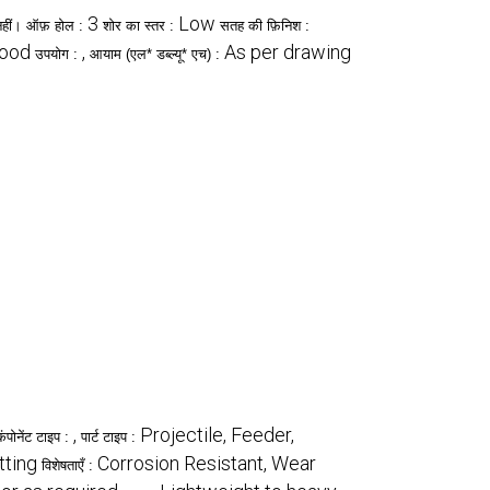
3
Low
नहीं। ऑफ़ होल :
शोर का स्तर :
सतह की फ़िनिश :
ood
,
As per drawing
उपयोग :
आयाम (एल* डब्ल्यू* एच) :
,
Projectile, Feeder,
कंपोनेंट टाइप :
पार्ट टाइप :
tting
Corrosion Resistant, Wear
विशेषताएँ :