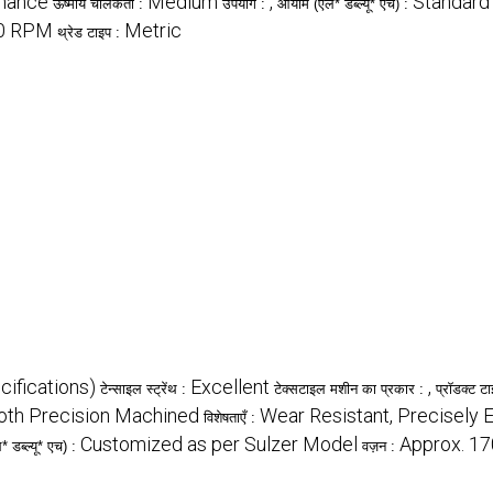
mance
Medium
,
Standard 
ऊष्मीय चालकता :
उपयोग :
आयाम (एल* डब्ल्यू* एच) :
50 RPM
Metric
थ्रेड टाइप :
ifications)
Excellent
,
टेन्साइल स्ट्रेंथ :
टेक्सटाइल मशीन का प्रकार :
प्रॉडक्ट ट
th Precision Machined
Wear Resistant, Precisely 
विशेषताएँ :
Customized as per Sulzer Model
Approx. 1
 डब्ल्यू* एच) :
वज़न :