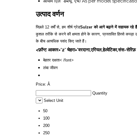
आयाम (एल* डब्ल्यू* एच)
As per model specificati
उत्पाद वर्णन
पिछले 12 वर्षों से, हम शीर्ष ग्रेड
Sulzer को आगे बढ़ाने में सहायक रहे हैं क
कुशल तरीके से करने की क्षमता होने के कारण, प्रस्तावित हिस्से कपड़ा उ
के बीच अत्यधिक पसंद किए जाते हैं।
<फ़ॉन्ट आकार='2' चेहरा='वरदाना,एरियल,हेल्वेटिका,संस-सेरिफ़ 
बेहतर दक्षता< /font>
लंबा जीवन
Price:
Â
Quantity
Select Unit
50
100
200
250